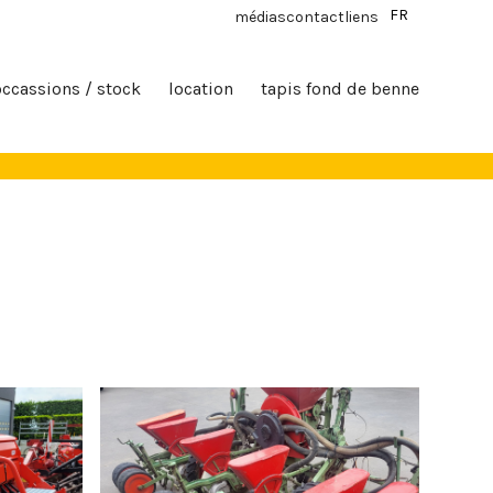
FR
médias
contact
liens
occassions / stock
location
tapis fond de benne