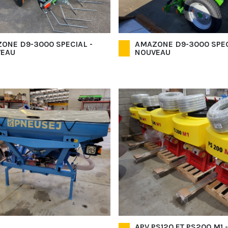
ONE D9-3000 SPECIAL -
AMAZONE D9-3000 SPEC
EAU
NOUVEAU
APV PS120 ET PS200 M1 