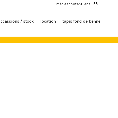
FR
médias
contact
liens
occassions / stock
location
tapis fond de benne