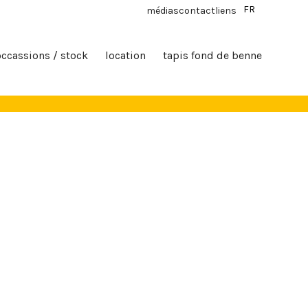
FR
médias
contact
liens
occassions / stock
location
tapis fond de benne