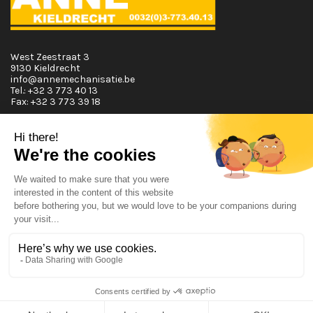
West Zeestraat 3
9130 Kieldrecht
info@annemechanisatie.be
Tel.:
+32 3 773 40 13
Fax:
+32 3 773 39 18
Horaires d'ouvertures
Lundi T.E.M. Vendredi :
De 08:00 à 12:00 et de 13:00 à 17:30
Samedi :
De 08:00 à 12:00
Dimanche:
Fermé