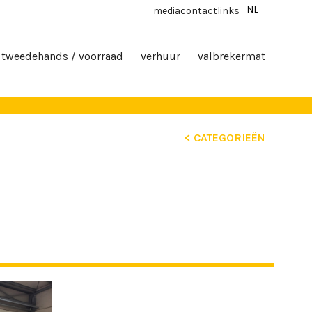
NL
media
contact
links
tweedehands / voorraad
verhuur
valbrekermat
< CATEGORIEËN