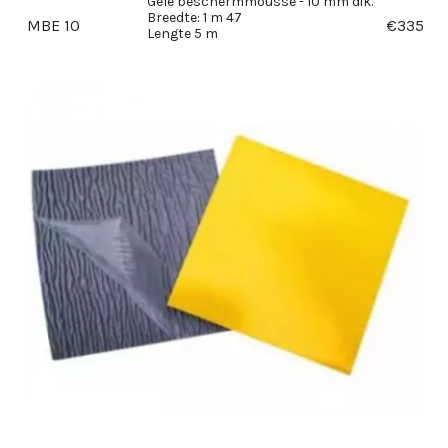
Gele beschermmousse - 10 mm dik.
Breedte: 1 m 47
MBE 10
€
335
Lengte 5 m