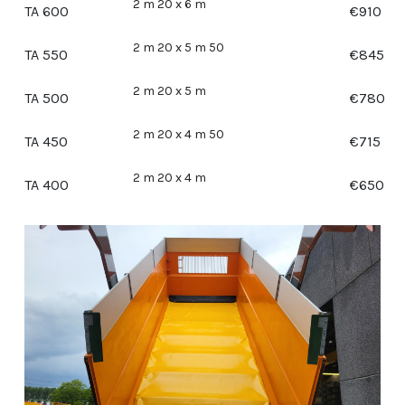
2 m 20 x 6 m
TA 600
€
910
2 m 20 x 5 m 50
TA 550
€
845
2 m 20 x 5 m
TA 500
€
780
2 m 20 x 4 m 50
TA 450
€
715
2 m 20 x 4 m
TA 400
€
650