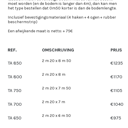
moet worden (en de bodem is langer dan 4m), dan kan men
het type bestellen dat 0m50 korter is dan de bodemlengte.
Inclusief bevestigingsmateriaal (4 haken + 4 ogen + rubber
beschermstrip)
Een afwijkende maat is netto: + 75€
REF.
OMSCHRIJVING
PRIJS
2 m 20 x 8 m 50
TA 850
€
1235
2 m 20 x 8 m
TA 800
€
1170
2 m 20 x 7 m 50
TA 750
€
1105
2 m 20 x 7 m
TA 700
€
1040
2 m 20 x 6 m 50
TA 650
€
975