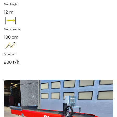
Bandlengte
12 m
Band- breedte
100 cm
Capaciteit
200 t/h