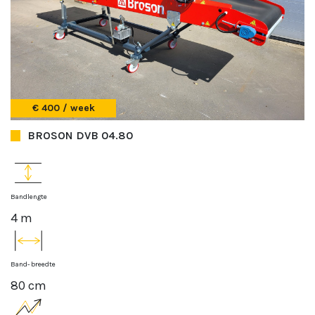
€ 400 / week
BROSON DVB 04.80
Bandlengte
4 m
Band- breedte
80 cm