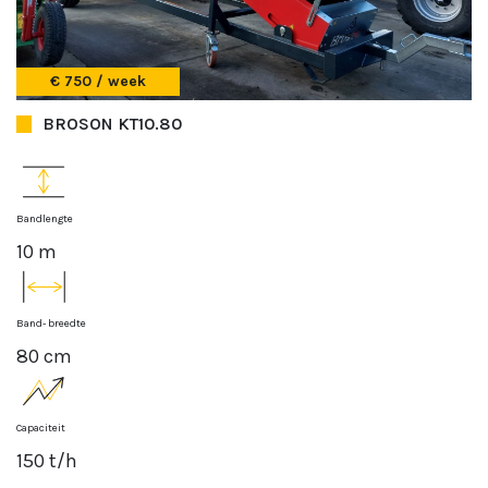
€ 750 / week
BROSON KT10.80
Bandlengte
10 m
Band- breedte
80 cm
Capaciteit
150 t/h