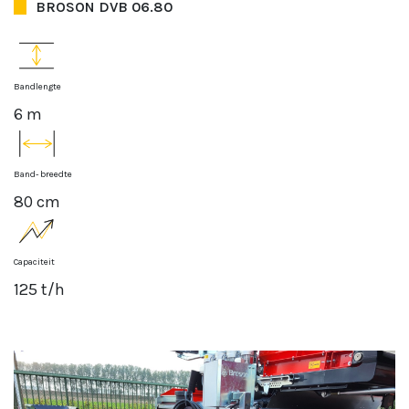
BROSON DVB 06.80
Bandlengte
6 m
Band- breedte
80 cm
Capaciteit
125 t/h