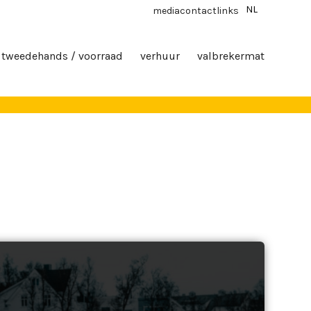
NL
media
contact
links
tweedehands / voorraad
verhuur
valbrekermat