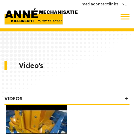
media
contact
links
NL
Video's
VIDEOS