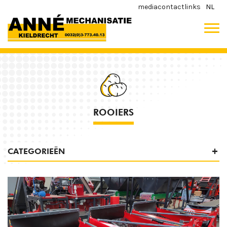
media
contact
links
NL
ROOIERS
CATEGORIEËN