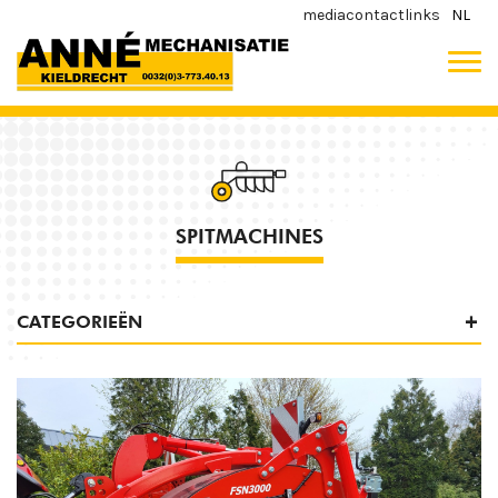
media
contact
links
NL
SPITMACHINES
CATEGORIEËN