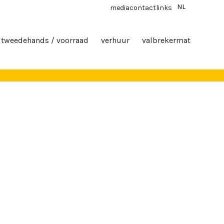
NL
media
contact
links
tweedehands / voorraad
verhuur
valbrekermat