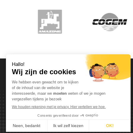
OPENINGSUREN
Maandag T.E.M. Vrijdag :
Van 08:00 tot 12:00 en van 13:00 tot 17:30
Zaterdag :
Van 08:00 tot 12:00
Zondag:
Gesloten