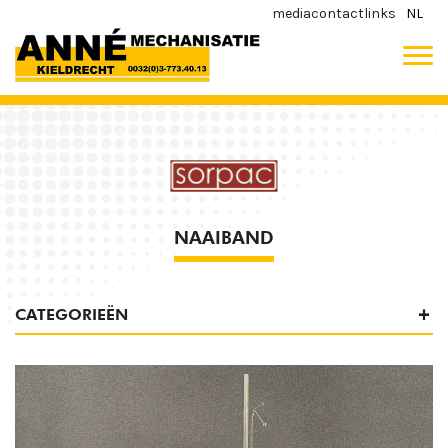
media
contact
links
NL
NAAIBAND
CATEGORIEËN